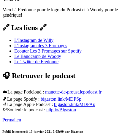
Merci à Fredoune pour le logo du Podcast et à Woody pour le
générique!
🔗 Les liens 🔗
L'Instagram de Willy
L'Instagram des 3 Fromages
Ecouter Les 3 Fromages sur Spotify
Le Bandcamp de Woody
Le Twitter de Fredoune
🎧 Retrouver le podcast
☁️La page Podcloud :
manette-de-proust.lepodcast.fr
🎵La page Spotify :
bigaston.link/MDPSp
🍏La page Apple Podcast :
bigaston.link/MDPAp
💸Soutenir le podcast :
utip.io/Bigaston
Permalien
Publié le
mercredi 13 janvier 2021 à 05:00
par Bigaston