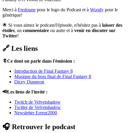
Merci à
Fredoune
pour le logo du Podcast et à
Woody
pour le
générique!
🌟 Si vous aimez le podcast/l'épisode, n'hésitez pas à
laisser des
étoiles
, un
commentaire
ou autre et à
venir en discuter sur
Twitter
!
🔗 Les liens
🔖Ce dont on parle dans l'émission :
Introduction de Final Fantasy 8
Musique du boss final de Final Fantasy 8
Dicey Dungeon
📢Les liens de l'invité :
Twitch de Velvetshadow
Twitter de Velvetshadow
Newsletter Erreur2000
🎧 Retrouver le podcast