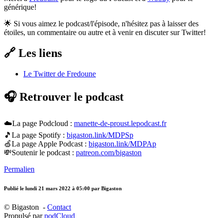
générique!
🌟 Si vous aimez le podcast/l'épisode, n'hésitez pas à laisser des
étoiles, un commentaire ou autre et à venir en discuter sur Twitter!
🔗 Les liens
Le Twitter de Fredoune
🎧 Retrouver le podcast
☁️La page Podcloud :
manette-de-proust.lepodcast.fr
🎵La page Spotify :
bigaston.link/MDPSp
🍏La page Apple Podcast :
bigaston.link/MDPAp
💸Soutenir le podcast :
patreon.com/bigaston
Permalien
Publié le
lundi 21 mars 2022 à 05:00
par Bigaston
© Bigaston -
Contact
Propulsé par
podCloud