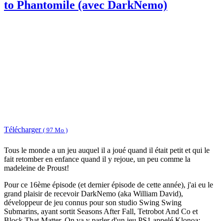
to Phantomile (avec DarkNemo)
Télécharger
( 97 Mo )
Tous le monde a un jeu auquel il a joué quand il était petit et qui le
fait retomber en enfance quand il y rejoue, un peu comme la
madeleine de Proust!
Pour ce 16ème épisode (et dernier épisode de cette année), j'ai eu le
grand plaisir de recevoir DarkNemo (aka William David),
développeur de jeu connus pour son studio Swing Swing
Submarins, ayant sortit Seasons After Fall, Tetrobot And Co et
Block That Matter. On va y parler d'un jeu PS1 appelé Klonoa: